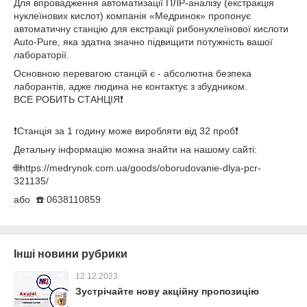
Для впровадження автоматизації ПЛР-аналізу (екстракція
нуклеїнових кислот) компанія «Медринок» пропонує
автоматичну станцію для екстракції рибонуклеїнової кислоти
Auto-Pure, яка здатна значно підвищити потужність вашої
лабораторії.
Основною перевагою станцій є - абсолютна безпека
лаборантів, адже людина не контактує з збудником.
ВСЕ РОБИТЬ СТАНЦІЯ❗️
❗️Станція за 1 годину може виробляти від 32 проб❗️
Детальну інформацію можна знайти на нашому сайті:
🌐https://medrynok.com.ua/goods/oborudovanie-dlya-pcr-
321135/
або ☎️ 0638110859
Інші новини рубрики
12.12.2023
Зустрічайте нову акційну пропозицію