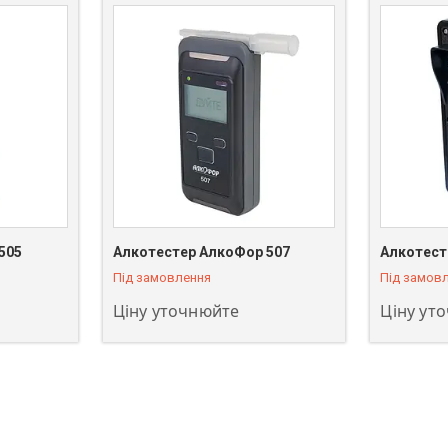
+380 (63) 811-08-59
+380 (63)
505
Алкотестер АлкоФор 507
Алкотест
Під замовлення
Під замов
Ціну уточнюйте
Ціну ут