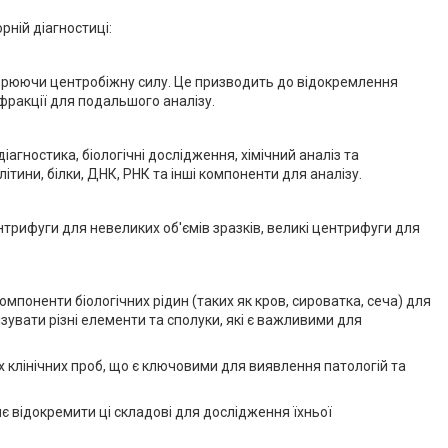
рній діагностиці:
орюючи центробіжну силу. Це призводить до відокремлення
фракції для подальшого аналізу.
іагностика, біологічні дослідження, хімічний аналіз та
ини, білки, ДНК, РНК та інші компоненти для аналізу.
ентрифуги для невеликих об'ємів зразків, великі центрифуги для
мпоненти біологічних рідин (таких як кров, сироватка, сеча) для
увати різні елементи та сполуки, які є важливими для
х клінічних проб, що є ключовими для виявлення патологій та
ляє відокремити ці складові для дослідження їхньої