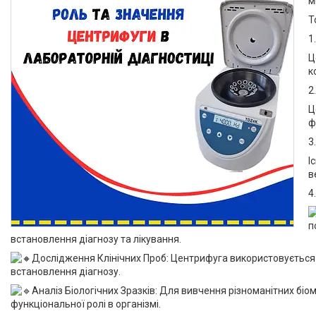
м
Т
1
Ц
к
2
Ц
ф
3
І
в
4
п
встановлення діагнозу та лікування.
Дослідження Клінічних Проб: Центрифуга використовується дл
встановлення діагнозу.
Аналіз Біологічних Зразків: Для вивчення різноманітних біом
функціональної ролі в організмі.