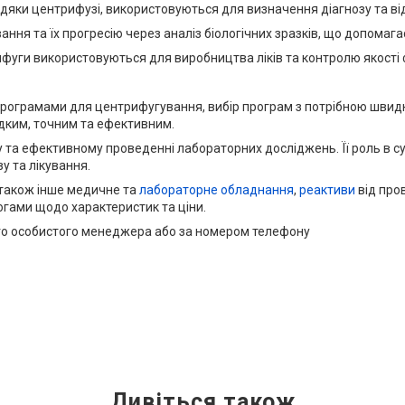
авдяки центрифузі, використовуються для визначення діагнозу та ві
ня та їх прогресію через аналіз біологічних зразків, що допомагає 
ифуги використовуються для виробництва ліків та контролю якості
ограмами для центрифугування, вибір програм з потрібною швидкі
дким, точним та ефективним.
 та ефективному проведенні лабораторних досліджень. Її роль в с
у та лікування.
 також інше медичне та
лабораторне обладнання
,
реактиви
від пров
гами щодо характеристик та ціни.
го особистого менеджера або за номером телефону