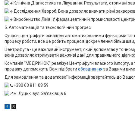
Клінічна Діагностика та Лікування: Результати, отримані з
Дослідження Хвороб: Вона дозволяє вивчати різні захворюван
Виробництво Ліків: У фармацевтичній промисловості центр
5. Автоматизація та технологічний прогрес:
Сучасні центрифуги оснащені автоматизованими функціями та пр
процесу роботи, все це робить процес відокремлення більш шви
Центрифуга - це важливий інструмент, який допомагає у точному
вона дозволяє отримувати важливі дані для правильного діагноз
Компанія “МЕДРИНОК” реалізує Центрифуги власного імпорту, а
продажу допоможуть Вам підібрати
обладнання
за Вашими вимо
Для замовлення та додаткової інформації звертайтесь до Вашо
+380 63 811 08 59
м. Луцьк, вул. Зв'язківців 6