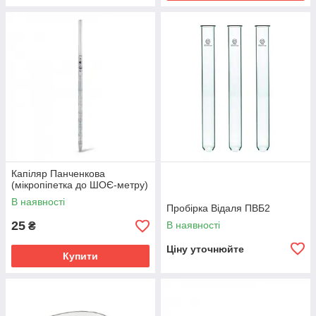
Капіляр Панченкова
(мікропіпетка до ШОЄ-метру)
В наявності
Пробірка Відаля ПВБ2
25
В наявності
₴
Ціну уточнюйте
Купити