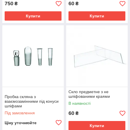
750
60
₴
₴
Купити
Купити
Скло предметне з не
шліфованими краями
Пробка скляна з
взаємозамінними під конуси
В наявності
шліфами
60
Під замовлення
₴
Ціну уточнюйте
Купити