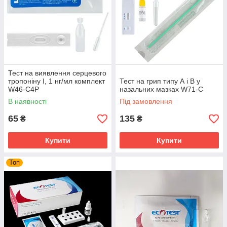
Тест на виявлення серцевого
тропоніну І, 1 нг/мл комплект
Тест на грип типу А і В у
W46-C4P
назальних мазках W71-C
В наявності
Під замовлення
65
135
₴
₴
Купити
Купити
Топ