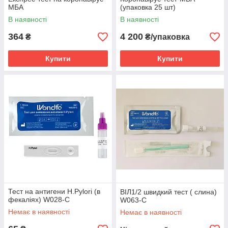
МБА
(упаковка 25 шт)
В наявності
В наявності
364
4 200
₴
₴/упаковка
Купити
Купити
Тест на антигени H.Pylori (в
ВІЛ1/2 швидкий тест ( слина)
фекаліях) W028-C
W063-C
Немає в наявності
Немає в наявності