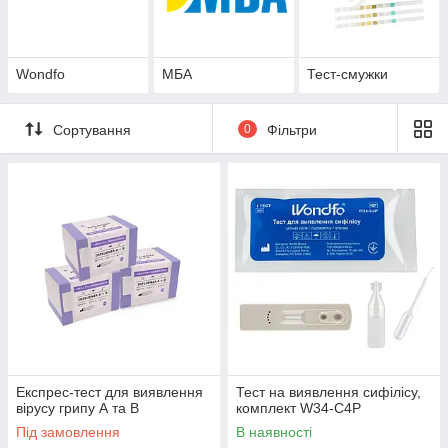
Wondfo
МБА
Тест-смужки
Сортування
0
Фільтри
Експрес-тест для виявлення
Тест на виявлення сифілісу,
вірусу грипу А та В
комплект W34-C4P
Під замовлення
В наявності