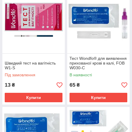
Тест Wondfo® для виявлення
Швидкий тест на вагітність
прихованої крові в калі, FOB
W1-S
W030-C
Під замовлення
В наявності
13
65
₴
₴
Купити
Купити