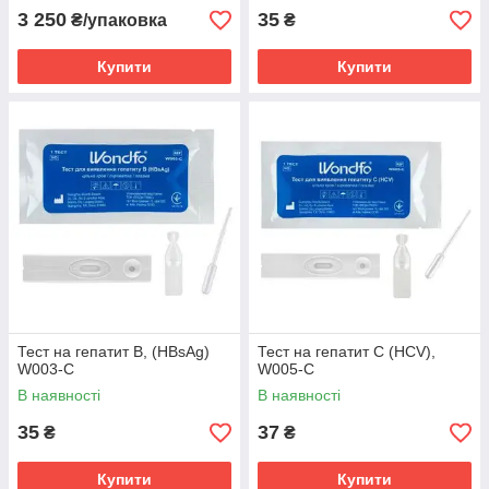
3 250
35
₴/упаковка
₴
Купити
Купити
Тест на гепатит В, (HBsAg)
Тест на гепатит С (HCV),
W003-C
W005-C
В наявності
В наявності
35
37
₴
₴
Купити
Купити