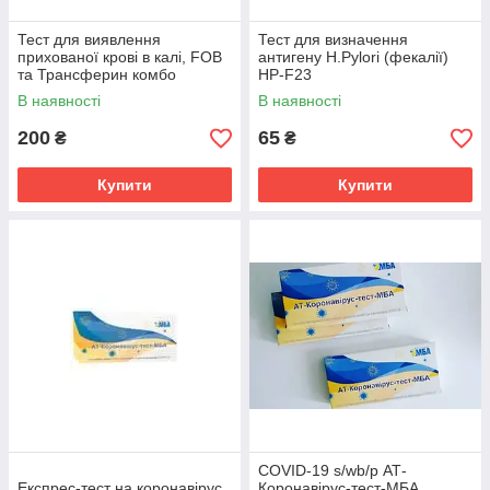
Тест для виявлення
Тест для визначення
прихованої крові в калі, FOB
антигену H.Pylori (фекалії)
та Трансферин комбо
HP-F23
TТFС-625
В наявності
В наявності
200
65
₴
₴
Купити
Купити
COVID-19 s/wb/p АТ-
Експрес-тест на коронавірус
Коронавірус-тест-МБА