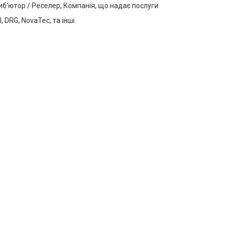
иб'ютор / Реселер, Компанія, що надає послуги
 DRG, NovaTec, та інші.