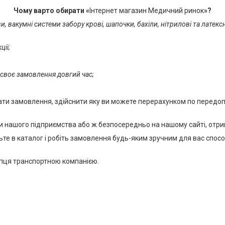
Чому варто обирати «
Інтернет магазин Медичний ринок
»?
и, вакумні системи забору крові, шапочки, бахіли, нітрилові та латексн
ії;
и своє замовлення довгий час;
ти замовлення, здійснити яку ви можете перерахунком по передопл
и нашого підприємства або ж безпосередньо на нашому сайті, отри
те в каталог і робіть замовлення будь-яким зручним для вас спос
упця транспортною компанією.