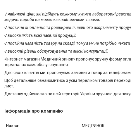
√ найнижчі ціни, які підійдуть кожному: купити лабораторні реактив
медичні вироби ви можете за найнижчими цінами;
√
постійне оновлення та розширення наявного асортименту продукц
√
висока якість всієї наявної продукції;
√
постійна наявність товару на складі, тому вам не потрібно чекат
√
високий рівень обслуговування та якісні консультації.
«Інтернет магазин Медичний ринок» пропонує зручну форму опла
терміналах самообслуговування.
Для своїх клієнтів ми пропонуємо замовити товар за телефонам
Щоб детальніше ознайомитись з усім переліком товарів переходь
лист.
Доставку здійснюємо по всій території України зручною для пок
Інформація про компанію
Назва:
МЕДРИНОК