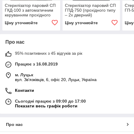
Стерилізатор паровий СП
Стерилізатор паровий СП
Стер
ГКД-100 з автоматичним
ГПД-750 (прохідного типу
ГП-
керуванням прохідного
– 2х дверний)
типу 2-дверний (автоклав)
Ціну уточнюйте
Ціну уточнюйте
Цін
Про нас
95% позитивних з 45 відгуків за рік
Працює з 16.08.2019
м. Луцьк
вул. Зв'язківців, 6, офіс 20, Луцьк, Україна
Контакти
Сьогодні працює з 09:00 до 17:00
Показати весь графік роботи
Про нас