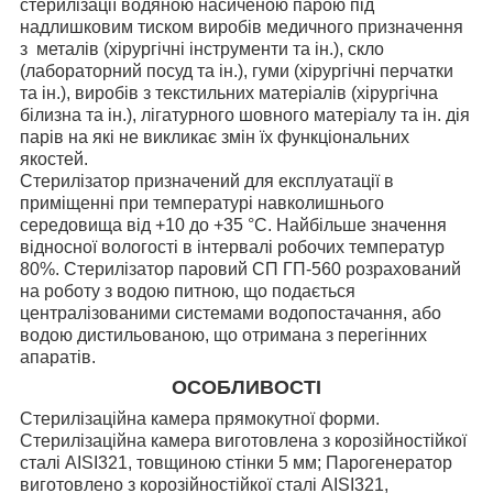
стерилізації водяною насиченою парою під
надлишковим тиском виробів медичного призначення
з металів (хірургічні інструменти та ін.), скло
(лабораторний посуд та ін.), гуми (хірургічні перчатки
та ін.), виробів з текстильних матеріалів (хірургічна
білизна та ін.), лігатурного шовного матеріалу та ін. дія
парів на які не викликає змін їх функціональних
якостей.
Стерилізатор призначений для експлуатації в
приміщенні при температурі навколишнього
середовища від +10 до +35 °С. Найбільше значення
відносної вологості в інтервалі робочих температур
80%. Стерилізатор паровий СП ГП-560 розрахований
на роботу з водою питною, що подається
централізованими системами водопостачання, або
водою дистильованою, що отримана з перегінних
апаратів.
ОСОБЛИВОСТІ
Стерилізаційна камера прямокутної форми.
Стерилізаційна камера виготовлена з корозійностійкої
сталі AISI321, товщиною стінки 5 мм; Парогенератор
виготовлено з корозійностійкої сталі AISI321,