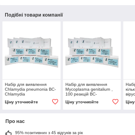
Подібні товари компанії
Набір для виявлення
Набір для виявлення
Набі
Chlamydia pneumonia BC-
Mycoplasma genitalium ,
кіль
Chlamydia
100 реакцій BC-
віру
Mycoplasma
Ціну уточнюйте
Ціну уточнюйте
Цін
Про нас
95% позитивних з 45 відгуків за рік