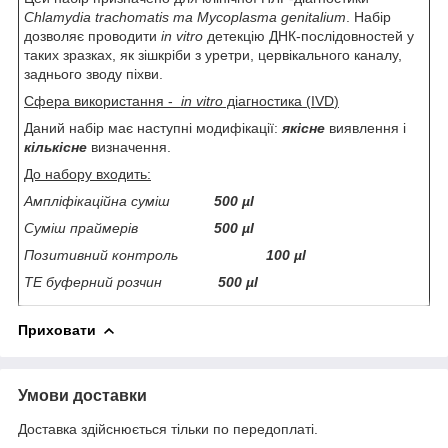
Chlamydia
trachomatis
та
Mycoplasma
genitalium
. Набір
дозволяє проводити
in
vitro
детекцію ДНК-послідовностей у
таких зразках, як зішкріби з уретри, цервікального каналу,
заднього зводу піхви.
Сфера використання -
in
vitro
діагностика (
IVD
)
Даний набір має наступні модифікації:
якісне
виявлення і
кількісне
визначення.
До набору входить:
Ампліфікаційна суміш
500 µl
Суміш праймерів
500 µl
Позитивний контроль
100 µl
ТЕ буферний розчин
500 µl
Приховати
Умови доставки
Доставка здійснюється тільки по передоплаті.