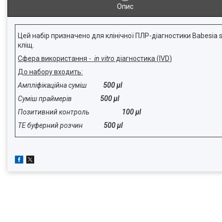
Опис
Цей набір призначено для клінічної ПЛР-діагностики Babesia
кліщ.
Сфера використання -
in
vitro
діагностика (
IVD
)
До набору входить:
Ампліфікаційна суміш
500 µl
Суміш праймерів
500 µl
Позитивний контроль
100 µl
ТЕ буферний розчин
500 µl