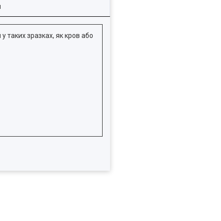
я
 таких зразках, як кров або