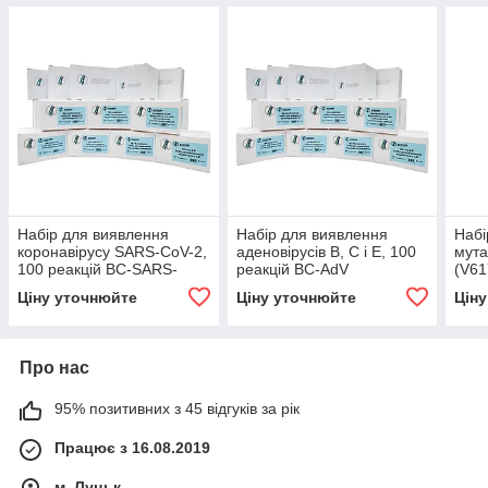
Набір для виявлення
Набір для виявлення
Набі
коронавірусу SARS-CoV-2,
аденовірусів B, C і E, 100
мута
100 реакцій BC-SARS-
реакцій BC-AdV
(V61
CoV-2
JAK
Ціну уточнюйте
Ціну уточнюйте
Цін
Про нас
95% позитивних з 45 відгуків за рік
Працює з 16.08.2019
м. Луцьк