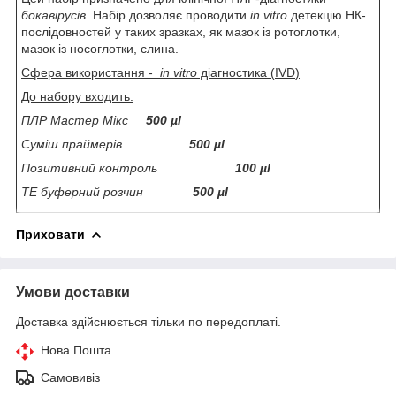
бокавірусів
. Набір дозволяє проводити
in
vitro
детекцію НК-
послідовностей у таких зразках, як мазок із ротоглотки,
мазок із носоглотки, слина.
Сфера використання -
in
vitro
діагностика (
IVD
)
До набору входить:
ПЛР Мастер Мікс
500 µl
Суміш праймерів
500 µl
Позитивний контроль
100 µl
ТЕ буферний розчин
500 µl
Приховати
Умови доставки
Доставка здійснюється тільки по передоплаті.
Нова Пошта
Самовивіз