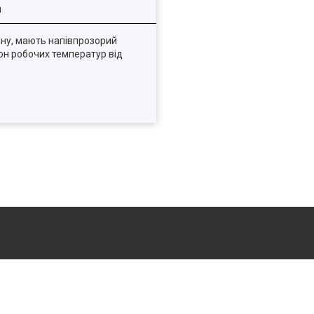
я
ену, мають напівпрозорий
зон робочих температур від