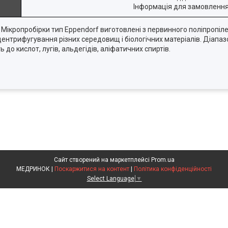
Інформація для замовленн
 Мікропробірки тип Eppendorf виготовлені з первинного поліпропіл
центрифугування різних середовищ і біологічних матеріалів. Діапа
 до кислот, лугів, альдегідів, аліфатичних спиртів.
Сайт створений на маркетплейсі
Prom.ua
МЕДРИНОК |
Поскаржитися на контент
|
Політика конфіденційності
Select Language
▼