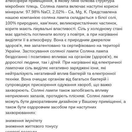
атмосфери приміщення, в якому гине білкова структура
мікробних тілець. Соляна лампа включає наступні корисні
мінерали: 97,98% NaCl, 2,02% - Ca, Mg, K. Представлена ​​
нашою компанією соляна лампа складається з білої солі,
100% природних, кам'яних, великокристалічних частинок,
корите мають лікувальні властивості. Сіль у холодному стані
має здатність поглинати вологу з повітря, а при нагріванні
виділяти її в атмосферу. Вона є природним джерелом
здоров'я, яке запатентовано та сертифіковано на території
України. Застосування соляної лампи Соляна лампа
бездоганно і позитивно впливає на організм (здоров'я), як
дорослої людини, так і дітей. При нагріванні від електричної
лампочки сіль виділяє негативно заряджені іони, які
нейтралізують негативний вплив бактерій та електронної
техніки. Вона очищає організм від багатьох бактерій і
супроводжує прискорення одужання хвороб, що важко
захворюють. Соляні лампи також запобігають впливу
неприємних запахів, протидіють плісняві. Соляні лампи
можуть бути декоративним дизайном у Вашому приміщенні, а
також бути оздоровчим засобом при наступних
захворюваннях:
зниження імунітету
зниження життєвого тонусу
нервові розлади