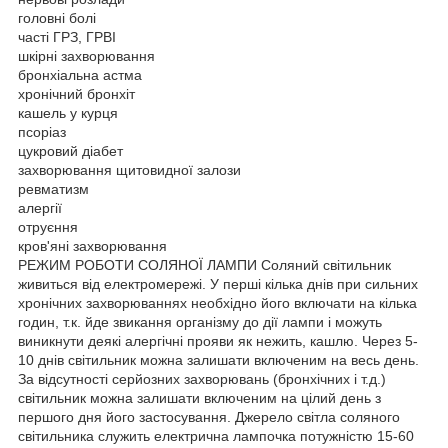
головні болі
часті ГРЗ, ГРВІ
шкірні захворювання
бронхіальна астма
хронічний бронхіт
кашель у курця
псоріаз
цукровий діабет
захворювання щитовидної залози
ревматизм
алергії
отруєння
кров'яні захворювання
РЕЖИМ РОБОТИ СОЛЯНОЇ ЛАМПИ Соляний світильник
живиться від електромережі. У перші кілька днів при сильних
хронічних захворюваннях необхідно його включати на кілька
годин, т.к. йде звикання організму до дії лампи і можуть
виникнути деякі алергічні прояви як нежить, кашлю. Через 5-
10 днів світильник можна залишати включеним на весь день.
За відсутності серйозних захворювань (бронхічних і т.д.)
світильник можна залишати включеним на цілий день з
першого дня його застосування. Джерело світла соляного
світильника служить електрична лампочка потужністю 15-60