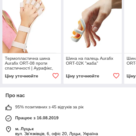
Термопластична шина
Шина на палець Aurafix
Шина
Aurafix ORT-08 проти
ORT-02K "жаба"
ORT-
спастичності | Аурафікс,
M, для правої руки
Ціну уточнюйте
Ціну уточнюйте
Цін
Про нас
95% позитивних з 45 відгуків за рік
Працює з 16.08.2019
м. Луцьк
вул. Зв'язківців, 6, офіс 20, Луцьк, Україна