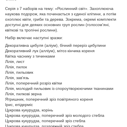
Серія з 7 наборів на тему: «Рослинний світ». Захоплююча
наукова подорож, яка починається з єдиної клітини, а потім
охоплює квіти, гриби та дерева. Зокрема, окремі комплекти
доступні для деяких основних груп рослин (голосом'яні,
квіткові та тропічні рослини).
Набір включає наступні зразки:
Декоративна цибуля (аліум), бічний переріз цибулини
Декоративний лук (алліум), мітоз кінчика кореня
Квітка часнику з тичинками
Лілія, лист
Лілія, пилок
Лілія, пильовик
Лілія, зав'язь
Лілія, поперечний розріз квітки
Лілія, молодий пильовик із спороутворюючими тканинами
Лілія, пилкові зерна
Ятришник, поперечний зріз повітряного кореня
Ірис, епідерміс
Цукрова кукурудза, корінь
Цукрова кукурудза, поперечний зріз молодого стебла
Цукрова кукурудза, поперечний зріз стебла
Цукрова кукурудза, поздовжній зріз стебла