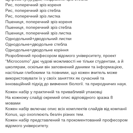
Рис, поперечний зріз кореня
Рис, поперечний зріз стебла
Рис, поперечний зріз листка
Пшениця, поперечний зріз кореня
Пшениця, поперечний зріз стебла
Пшениця, поперечний зріз листка
Однодольний+дводольний листки
Однодольне+дводольне стебла
Однодольне+дводольне коріння
Розроблений професором відомого університету, проект
“Microcosmo” дає чудові можливості не тільки студентам, а й
школярам, ​​оскільки він заповнений даними та інформацією,
настільки глибокими та повними, що кожен вчитель може
використовувати їх у своїх заняттях як сучасний та
інноваційний підхід до вивчення біології. та природничих наук.
Кожен набір у практичній та привабливій упаковці
На кожному слайді окремий опис відповідного зразка 8
мовами
Кожен набір включає опис всіх комплектів слайдів від компанії
Konus, що охоплюють безліч різних тем.
Кожен набір представлений та прокоментований професором
відомого університету.