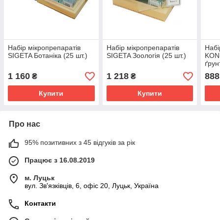
Набір мікропрепаратів
Набір мікропрепаратів
Набі
SIGETA Ботаніка (25 шт.)
SIGETA Зоологія (25 шт.)
KONU
ґрунт
1 160
1 218
888
₴
₴
Купити
Купити
Про нас
95% позитивних з 45 відгуків за рік
Працює з 16.08.2019
м. Луцьк
вул. Зв'язківців, 6, офіс 20, Луцьк, Україна
Контакти