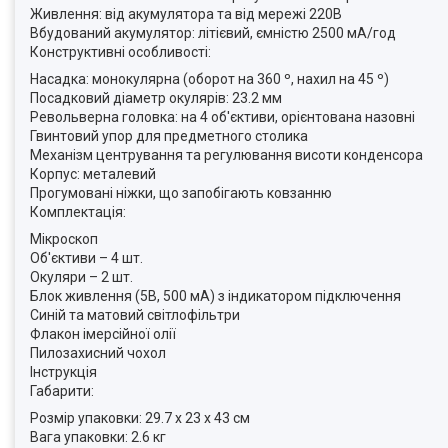
Живлення: від акумулятора та від мережі 220В
Вбудований акумулятор: літієвий, ємністю 2500 мА/год
Конструктивні особливості:
Насадка: монокулярна (оборот на 360 º, нахил на 45 º)
Посадковий діаметр окулярів: 23.2 мм
Револьверна головка: на 4 об'єктиви, орієнтована назовні
Гвинтовий упор для предметного столика
Механізм центрування та регулювання висоти конденсора
Корпус: металевий
Прогумовані ніжки, що запобігають ковзанню
Комплектація:
Мікроскоп
Об'єктиви – 4 шт.
Окуляри – 2 шт.
Блок живлення (5В, 500 мА) з індикатором підключення
Синій та матовий світлофільтри
Флакон імерсійної олії
Пилозахисний чохол
Інструкція
Габарити:
Розмір упаковки: 29.7 x 23 x 43 см
Вага упаковки: 2.6 кг