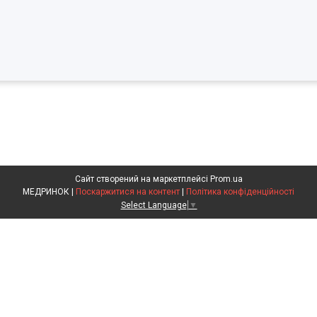
Сайт створений на маркетплейсі
Prom.ua
МЕДРИНОК |
Поскаржитися на контент
|
Політика конфіденційності
Select Language
▼