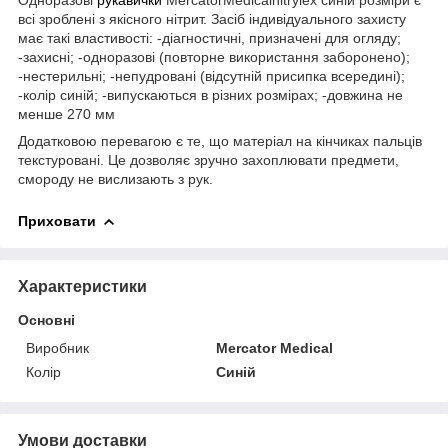
всі зроблені з якісного нітрит. Засіб індивідуального захисту
має такі властивості: -діагностичні, призначені для огляду;
-захисні; -одноразові (повторне використання заборонено);
-нестерильні; -непудровані (відсутній присипка всередині);
-колір синій; -випускаються в різних розмірах; -довжина не
менше 270 мм
Додатковою перевагою є те, що матеріал на кінчиках пальців
текстуровані. Це дозволяє зручно захоплювати предмети,
смороду не вислизають з рук.
Приховати
Характеристики
Основні
Виробник
Mercator Medical
Колір
Синій
Умови доставки