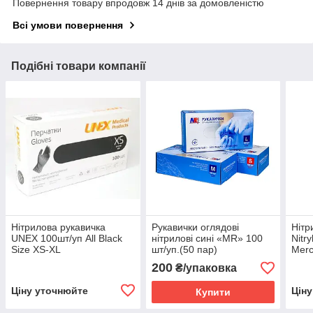
Повернення товару впродовж 14 днів за домовленістю
Всі умови повернення
Подібні товари компанії
Нітрилова рукавичка
Рукавички оглядові
Нітр
UNEX 100шт/уп All Black
нітрилові сині «MR» 100
Nitry
Size XS-XL
шт/уп.(50 пар)
Merc
size
200
₴/упаковка
Ціну уточнюйте
Цін
Купити