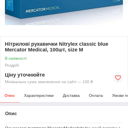
Нітрилові рукавички Nitrylex classic blue
Mercator Medical, 100шт, size M
В наявності
Роздріб
Ціну уточнюйте
Мінімальна сума замовлення на сайті — 100 ₴
Опис
Характеристики
Доставка
Оплата
Умови п
Опис
Одноразові
рукавички
MercatorMedicalnitrylex синій розміри є