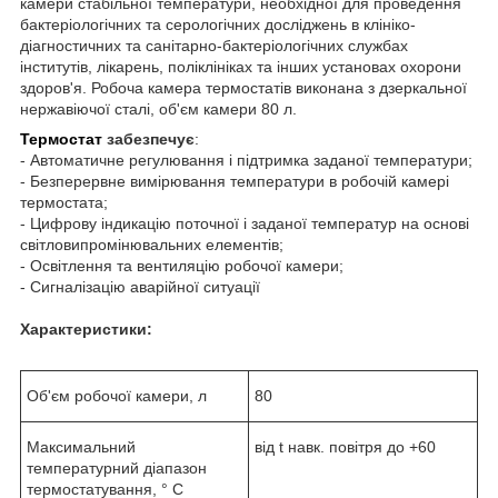
камери стабільної температури, необхідної для проведення
бактеріологічних та серологічних досліджень в клініко-
діагностичних та санітарно-бактеріологічних службах
інститутів, лікарень, поліклініках та інших установах охорони
здоров'я. Робоча камера термостатів виконана з дзеркальної
нержавіючої сталі, об'єм камери 80 л.
Термостат
забезпечує
:
- Автоматичне регулювання і підтримка заданої температури;
- Безперервне вимірювання температури в робочій камері
термостата;
- Цифрову індикацію поточної і заданої температур на основі
світловипромінювальних елементів;
- Освітлення та вентиляцію робочої камери;
- Сигналізацію аварійної ситуації
Характеристики:
Об'єм робочої камери, л
80
Максимальний
від t навк. повітря до +60
температурний діапазон
термостатування, ° С