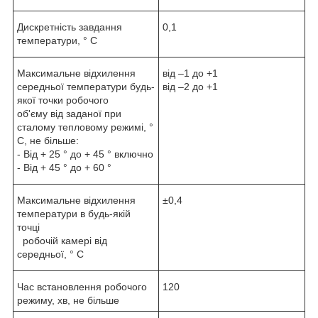
Дискретність завдання
0,1
температури, ° С
Максимальне відхилення
від –1 до +1
середньої температури будь-
від –2 до +1
якої точки робочого
об'єму від заданої при
сталому тепловому режимі, °
С, не більше:
- Від + 25 ° до + 45 ° включно
- Від + 45 ° до + 60 °
Максимальне відхилення
±0,4
температури в будь-якій
точці
робочій камері від
середньої, ° С
Час встановлення робочого
120
режиму, хв, не більше