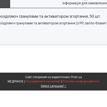
Інформація для замовленн
озділяюч гранулами та активатором згортання, 50 шт.
діляюч гранулами та активатором згортання (з PP, світло-блакит к
Сайт створений на маркетплейсі
Prom.ua
МЕДРИНОК |
Поскаржитися на контент
|
Політика конфіденційності
Select Language
▼