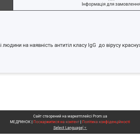
Інформація для замовленн
 людини на наявність антитіл класу IgG до вірусу красну
Сайт створений на маркетплейсі
Prom.ua
МЕДРИНОК |
Поскаржитися на контент
|
Політика конфіденційності
Select Language
▼