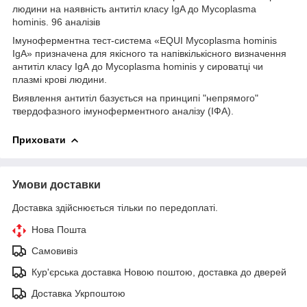
людини на наявність антитіл класу IgA до Mycoplasma
hominis. 96 аналізів
Імуноферментна тест-система «EQUI Mycoplasma hominis
IgA» призначена для якісного та напівкількісного визначення
антитіл класу IgА до Mycoplasma hominis у сироватці чи
плазмі крові людини.
Виявлення антитіл базується на принципі "непрямого"
твердофазного імуноферментного аналізу (ІФА).
Приховати
Умови доставки
Доставка здійснюється тільки по передоплаті.
Нова Пошта
Самовивіз
Кур'єрська доставка Новою поштою, доставка до дверей
Доставка Укрпоштою