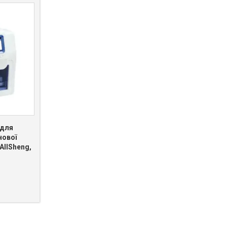
 для
нової
AllSheng,