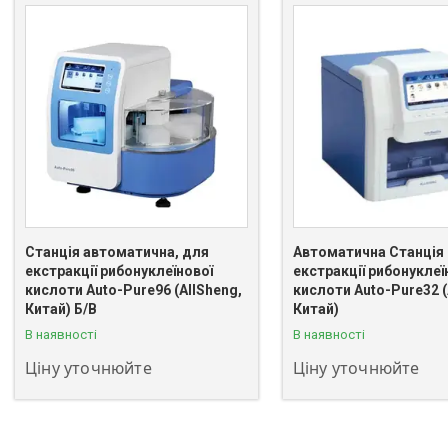
Станція автоматична, для
Автоматична Станція
екстракції рибонуклеїнової
екстракції рибонуклеї
кислоти Auto-Pure96 (AllSheng,
кислоти Auto-Pure32 (
+380 (63) 811-08-59
+380 (63) 811-08-59
Китай) Б/В
Китай)
В наявності
В наявності
Ціну уточнюйте
Ціну уточнюйте