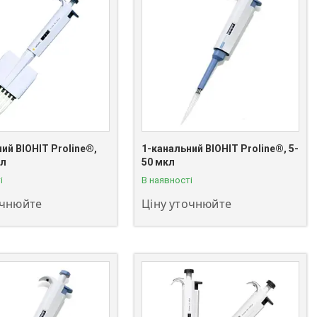
ий BIOHIT Proline®,
1-канальний BIOHIT Proline®, 5-
 811-08-59
+380 (63) 811-08-59
кл
50 мкл
і
В наявності
очнюйте
Ціну уточнюйте