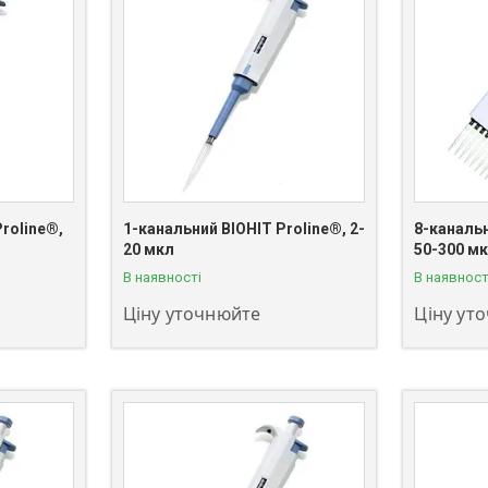
roline®,
1-канальний BIOHIT Proline®, 2-
8-канальн
+380 (63) 811-08-59
+380 (63)
20 мкл
50-300 м
В наявності
В наявност
Ціну уточнюйте
Ціну ут