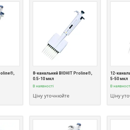
oline®,
8-канальний BIOHIT Proline®,
12-каналь
+380 (63) 811-08-59
+380 (63)
0.5-10 мкл
5-50 мкл
В наявності
В наявност
Ціну уточнюйте
Ціну ут