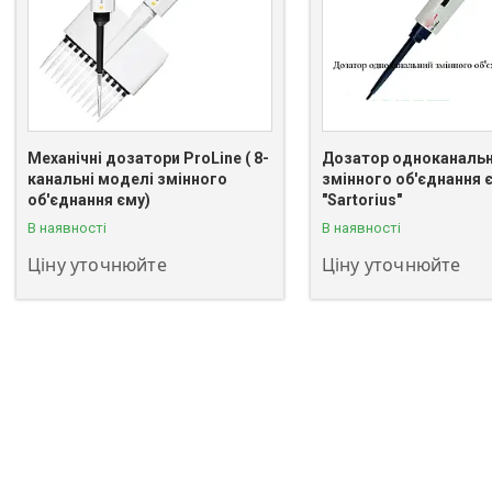
Механічні дозатори ProLine ( 8-
Дозатор одноканаль
канальні моделі змінного
змінного об'єднання 
+380 (63) 811-08-59
+380 (63) 811-08-59
об'єднання єму)
"Sartorius"
В наявності
В наявності
Ціну уточнюйте
Ціну уточнюйте