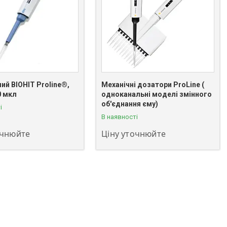
ий BIOHIT Proline®,
Механічні дозатори ProLine (
0 мкл
одноканальні моделі змінного
 811-08-59
+380 (63) 811-08-59
об'єднання єму)
і
В наявності
очнюйте
Ціну уточнюйте