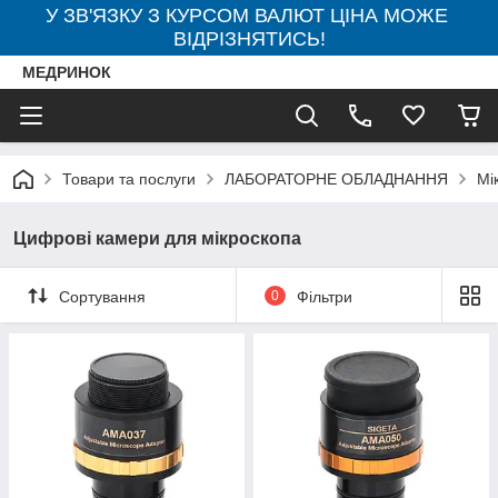
У ЗВ'ЯЗКУ З КУРСОМ ВАЛЮТ ЦІНА МОЖЕ
ВІДРІЗНЯТИСЬ!
МЕДРИНОК
Товари та послуги
ЛАБОРАТОРНЕ ОБЛАДНАННЯ
Мі
Цифрові камери для мікроскопа
Сортування
0
Фільтри