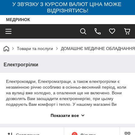
У ЗВ'ЯЗКУ З КУРСОМ ВАЛЮТ ЦІНА МОЖЕ
ВІДРІЗНЯТИСЬ!
МЕДРИНОК
Товари та послуги
ДОМАШНЄ МЕДИЧНЕ ОБЛАДНАННЯ
Електрогрілки
Електроковдри, Електроматраци, а також електрогрілки є
незамінною річчю особливо в осінньо-весняний період, коли
на вулиці вже холодно, а опалення ще не включено. Вони
дозволять Вам заощадити електроенергію, при цьому
подарують Вам комфорт і тепло. У нашому магазині Ви
зможете знайти цілий модельний ряд електрогрелок,
Показати все
призначених для оздоровчо-профілактичних цілей в
домашніх умовах. Кожен може підібрати собі модель до
смаку, починаючи від найменшої (30 * 40 см) для локального
обігріву і до найбільшої (120 * 50 см).
Сортування
0
Фільтри