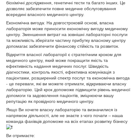
біохімічні дослідження, генетичні тести та багато інших. Це
дозволяє забезпечити повне медичне обслуговування
всередині власного медичного центру.
Економічна вигода: На довгостроковій основі, власна
лабораторія може приносити економічну вигоду медичному
центру. Зменшення витрат на зовнішні лабораторні послуги
та можливість зберігати частину прибутку власному центру
допомагає забезпечити фінансову стійкість та розвиток.
Відкриття власної лабораторії є стратегічним кроком для
медичного центру, який може покращити якість та
ефективність надання медичних послуг. Швидкість
діагностики, контроль якості, ефективна комунікація з
пацієнтами, розширений спектр послуг та економічна вигода
- це переваги, які ви можете отримати, відкриваючи власну
лабораторію. Цей крок допоможе підвищити рівень медичної
допомоги та задоволення пацієнтів, зміцнюючи вашу
репутацію як провідного медичного центру.
Якщо Ви хочете власну лабораторію та визначилися із
напрямом діяльності, але не знаєте з чого почати – наша
команда фахівців допоможе на всіх етапах розвитку бізнесу
Ви отримаєте: