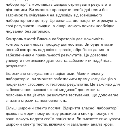
лабораторії є можливість швидко отримувати результати
діагностики. Ви зможете проводити необхідні тести без
затримок та очікування на відповідь від зовнішнього
лабораторного центру. Це означає, що пацієнти отримують
свої результати швидше, а лікарі можуть почати необхідне
лікування без затримок.
Контроль якості: Власна лабораторія дає можливість
контролювати якість процесу діагностики. Ви будете мати
повний контроль над якістю зразків, обробкою даних та
забезпеченням правильності результатів. Це дозволяє
уникнути помилкових діагнозів та забезпечити надійність
результатів.
Ефективне спілкування з пацієнтами: Маючи власну
лабораторію, ви зможете забезпечити пряму комунікацію з
пацієнтами стосовно їх тестових результатів. Це важливо для
забезпечення високої якості медичної допомоги та
пояснення пацієнтам результатів тестування, що допомагає
знизити страхи та невпевненість.
Більш широкий спектр послуг: Відкриття власної лабораторії
дозволяє медичному центру розширити спектр послуг, які
вони можуть надати своїм пацієнтам. Ви зможете виконувати
широкий спектр тестів, включаючи загальний аналіз крові,