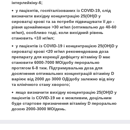
інтерлейкіну‑6;
у пацієнтів, госпіталізованих із COVID‑19, слід
визначати вихідну концентрацію 25(OH)D у
сироватці крові та за потреби підвищувати її до ­
рівня ­щонайменше >30 нг/мл (оптимально до 40-60
нг/мл), особливо тоді, коли вихідний рівень
становить <10 нг/мл;
у пацієнтів із COVID‑19 і концент­рацією 25(OH)D у
сироватці крові <20 нг/мл рекомендована доза
препарату для корекції дефіциту вітаміну D має
становити 6000-7000 МО/добу пер­орально
протягом 6-8 тиж. Підтримувальна доза для
досягнення оптимальних концентрацій вітаміну D
варіює від 2000 до 3000 ОД/добу залежно від віку
та клінічного стану хворого;
якщо визначити вихідну концентрацію 25(OH)D у
пацієнтів із COVID‑19 не є можливим, доцільним
буде стартове призначення вітаміну D перорально
дозою 2000-3000 МО/день.