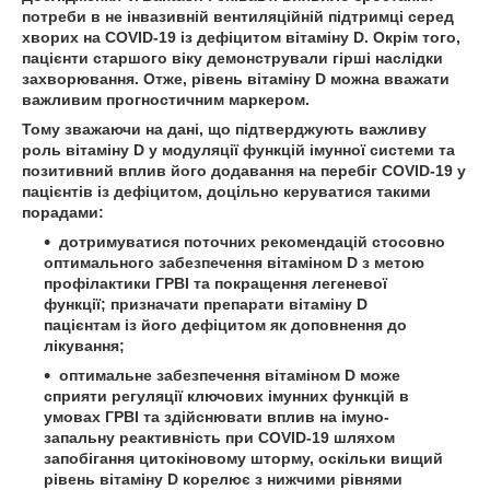
потреби в не інвазивній вентиляційній підтримці серед
хворих на COVID‑19 із дефіцитом вітаміну D. Окрім того,
пацієнти старшого віку демонстрували гірші наслідки
захворювання. Отже, рівень вітаміну D можна вважати
важливим прогностичним маркером.
Тому зважаючи на дані, що підтверджують важливу
роль вітаміну D у модуляції функцій імунної системи та
позитивний вплив його додавання на перебіг COVID‑19 у
пацієнтів із дефіцитом, доцільно керуватися такими
порадами:
дотримуватися поточних рекомендацій стосовно
оптимального забезпечення вітаміном D з метою
профілактики ГРВІ та покращення легеневої
функції; призначати препарати вітаміну D
пацієнтам із його дефіцитом як доповнення до
лікування;
оптимальне забезпечення вітаміном D може
сприяти регуляції ключових імунних функцій в
умовах ГРВІ та здійснювати вплив на імуно-
запальну реактивність при COVID‑19 шляхом
запобігання цитокіновому шторму, оскільки вищий
рівень вітаміну D корелює з нижчими рівнями