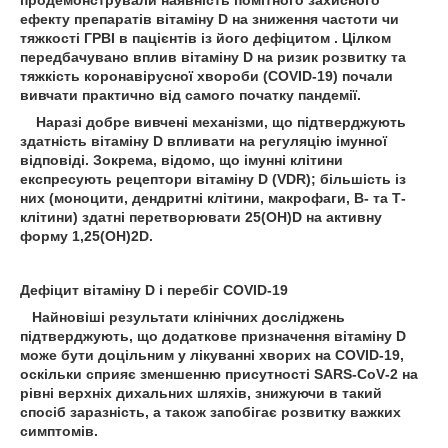
продемонстрували наявність помітного захисного
ефекту препаратів вітаміну D на зниження частоти чи
тяжкості ГРВІ в пацієнтів із його дефіцитом . Цілком
передбачувано вплив вітаміну D на ризик розвитку та
тяжкість коронавірусної хвороби (COVID‑19) почали
вивчати практично від самого початку пандемії.
Наразі добре вивчені механізми, що підтверджують
здатність вітаміну D впливати на регуляцію імунної
відповіді. Зокрема, відомо, що імунні клітини
експресують рецептори вітаміну D (VDR); більшість із
них (моноцити, дендритні клітини, макрофаги, В- та Т-
клітини) здатні перетворювати 25(OH)D на активну
форму 1,25(OH)2D.
Дефіцит вітаміну D і перебіг COVID‑19
Найновіші результати клінічних досліджень
підтверджують, що додаткове призначення вітаміну D
може бути доцільним у лікуванні хворих на COVID‑19,
оскільки сприяє зменшенню присутності ­SARS-CoV‑2 на
рівні верхніх дихальних шляхів, знижуючи в такий
спосіб заразність, а також запобігає розвитку важких
симптомів.