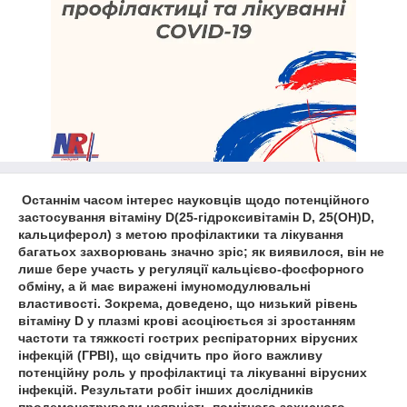
Останнім часом інтерес науковців щодо потенційного
застосування вітаміну D(25-гідроксивітамін D, 25(OH)D,
кальциферол) з метою профілактики та лікування
багатьох захворювань значно зріс; як виявилося, він не
лише бере участь у регуляції кальцієво-фосфорного
обміну, а й має виражені імуномодулювальні
властивості. Зокрема, доведено, що низький рівень
вітаміну D у плазмі крові асоціюється зі зростанням
частоти та тяжкості гострих респіраторних вірусних
інфекцій (ГРВІ), що свідчить про його важливу
потенційну роль у профілактиці та лікуванні вірусних
інфекцій. Результати робіт інших дослідників