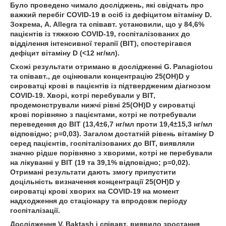
Було проведено чимало досліджень, які свідчать про
важкий перебіг COVID‑19 в осіб із дефіцитом вітаміну D.
Зокрема, A. Allegra та співавт. установили, що у 84,6%
пацієнтів із тяжкою COVID‑19, госпіталізованих до
відділення інтенсивної терапії (ВІТ), спостерігався
дефіцит вітаміну D (<12 нг/мл).
Схожі результати отримано в дослідженні G. Panagiotou
та співавт., де оцінювали концентрацію 25(OH)D у
сироватці крові в пацієнтів із підтвердженим діагнозом
COVID‑19. Хворі, котрі перебували у ВІТ,
продемонстрували нижчі рівні 25(OH)D у сироватці
крові порівняно з пацієнтами, котрі не потребували
переведення до ВІТ (13,4±6,7 нг/мл проти 19,4±15,3 нг/мл
відповідно; p=0,03). Зага­лом достатній рівень вітаміну D
серед пацієнтів, госпіталізованих до ВІТ, виявляли
значно рідше порівняно з хворими, котрі не перебували
на лікуванні у ВІТ (19 та 39,1% відповідно; p=0,02).
Отримані результати дають змогу припустити
доцільність визначення концент­рації 25(OH)D у
сироватці крові хворих на COVID‑19 на момент
надходження до стаціонару та впродовж періоду
госпіталізації.
Дослідження V. Baktash і співавт. виявило зростання