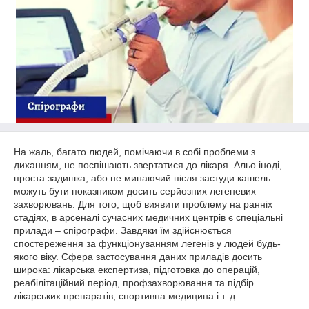
На жаль, багато людей, помічаючи в собі проблеми з
диханням, не поспішають звертатися до лікаря. Альо іноді,
проста задишка, або не минаючий після застуди кашель
можуть бути показником досить серйозних легеневих
захворювань. Для того, щоб виявити проблему на ранніх
стадіях, в арсеналі сучасних медичних центрів є спеціальні
прилади – спірографи. Завдяки їм здійснюється
спостереження за функціонуванням легенів у людей будь-
якого віку. Сфера застосування даних приладів досить
широка: лікарська експертиза, підготовка до операцій,
реабілітаційний період, профзахворювання та підбір
лікарських препаратів, спортивна медицина і т. д.