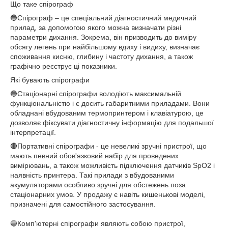
Що таке спірограф
🔵Спірограф – це спеціальний діагностичний медичний
прилад, за допомогою якого можна визначати різні
параметри дихання. Зокрема, він призводить до виміру
обсягу легень при найбільшому вдиху і видиху, визначає
споживання кисню, глибину і частоту дихання, а також
графічно реєструє ці показники.
Які бувають спірографи
🔵Стаціонарні спірографи володіють максимальній
функціональністю і є досить габаритними приладами. Вони
обладнані вбудованим термопринтером і клавіатурою, це
дозволяє фіксувати діагностичну інформацію для подальшої
інтерпретації.
🔴Портативні спірографи - це невеликі зручні пристрої, що
мають певний обов'язковий набір для проведених
вимірювань, а також можливість підключення датчиків SpO2 і
наявність принтера. Такі прилади з вбудованими
акумуляторами особливо зручні для обстежень поза
стаціонарних умов. У продажу є навіть кишенькові моделі,
призначені для самостійного застосування.
🔵Комп'ютерні спірографи являють собою пристрої,