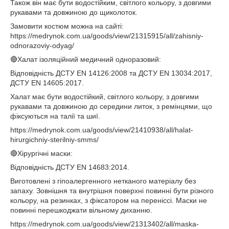
Також він має бути водостійким, світлого кольору, з довгими
рукавами та довжиною до щиколоток.
Замовити костюм можна на сайті:
https://medrynok.com.ua/goods/view/21315915/all/zahisniy-
odnorazoviy-odyag/
🔴Халат ізоляційний медичний одноразовий:
Відповідність ДСТУ EN 14126:2008 та ДСТУ EN 13034:2017,
ДСТУ EN 14605:2017.
Халат має бути водостійкий, світлого кольору, з довгими
рукавами та довжиною до середини литок, з ремінцями, що
фіксуються на талії та шиї.
https://medrynok.com.ua/goods/view/21410938/all/halat-
hirurgichniy-sterilniy-smms/
🔴Хірургічні маски:
Відповідність ДСТУ EN 14683:2014.
Виготовлені з гіпоалергенного нетканого матеріалу без
запаху. Зовнішня та внутрішня поверхні повинні бути різного
кольору, на резинках, з фіксатором на переніссі. Маски не
повинні перешкоджати вільному диханню.
https://medrynok.com.ua/goods/view/21313402/all/maska-