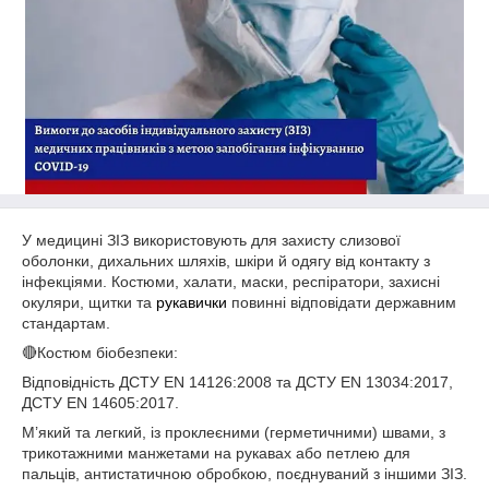
У медицині ЗІЗ використовують для захисту слизової
оболонки, дихальних шляхів, шкіри й одягу від контакту з
інфекціями. Костюми, халати, маски, респіратори, захисні
окуляри, щитки та
рукавички
повинні відповідати державним
стандартам.
🔴Костюм біобезпеки:
Відповідність ДСТУ EN 14126:2008 та ДСТУ EN 13034:2017,
ДСТУ EN 14605:2017.
М’який та легкий, із проклеєними (герметичними) швами, з
трикотажними манжетами на рукавах або петлею для
пальців, антистатичною обробкою, поєднуваний з іншими ЗІЗ.