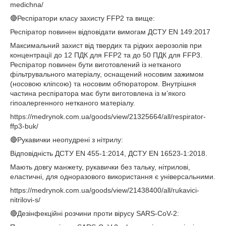
medichna/
🔴Респіратори класу захисту FFP2 та вище:
Респіратор повинен відповідати вимогам ДСТУ EN 149:2017
Максимальний захист від твердих та рідких аерозолів при
концентрації до 12 ПДК для FFP2 та до 50 ПДК для FFP3.
Респіратор повинен бути виготовлений із нетканого
фільтрувального матеріалу, оснащений носовим зажимом
(носовою кліпсою) та носовим обтюратором. Внутрішня
частина респіратора має бути виготовлена із м’якого
гіпоалергенного нетканого матеріалу.
https://medrynok.com.ua/goods/view/21325664/all/respirator-
ffp3-buk/
🔴Рукавички неопудрені з нітрилу:
Відповідність ДСТУ EN 455-1:2014, ДСТУ EN 16523-1:2018.
Мають довгу манжету, рукавички без тальку, нітрилові,
еластичні, для одноразового використання є універсальними.
https://medrynok.com.ua/goods/view/21438400/all/rukavici-
nitrilovi-s/
🔴Дезінфекційні розчини проти вірусу SARS-CoV-2: