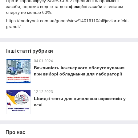
Проти коронавірусу SARS-CoV-2 ефективні хлоровмісні
засоби, перекис водню та
дезінфекційні засоби
із вмістом
спирту не менше 60%.
https://medrynok.com.ua/goods/view/14016110/all/javilar-efekt-
granuli/
Інші статті рубрики
04.01.2024
Важливість інженерного обслуговування
при виборі обладнання для лабораторії
12.12.2023
Швидкі тести для виявлення наркотиків у
сечі
Про нас