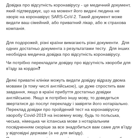
Довідка про відсутність коронавірусу - це медичний документ,
який підтверджує, що на момент його видачі людина не
хворіє на коронавірус SARS-CoV-2. Такий документ може
видати ваш сімейний, або приватний лікар, або ж страхова
компанія.
Для подорожей, різні країни вимагають різні документи. Для
одних достатньо документа з результатами тесту. Для інших
необхідна медична довідка про відсутність коронавірусу.
Чи потрібно перекладати довідку про відсутність хвороби для
в’їзду за кордон❓
Деякі приватні клініки можуть видати довідку відразу двома
мовами (в тому числі англійською), це дуже спростить вам
завдання, якщо в країні прибуття достатньо довідки
англійською. Якщо ж потрібно іншу мову, то доведеться
звертатися до послуг перекладу і завіряти його нотаріально.
Переклад довідки про пройдений тест на коронавірусну
хворобу Covid-2019 на іноземну мову, будь то польська,
чеська, німецька чи іспанська мови з нотаріальним
посвідченням скоріше за все знадобиться вам саме для в’їзду
у відповідні держави (а не для виїзду).