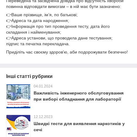
Переведена та засвідчена довідка про відсутність хвороби
повинна відповідати вимогам – в ній має бути зазначено:
👉Ваше прізвище, ім’я, по батькові;
👉Адреса та дата народження;
👉Інформація про тип проведення тесту, дата його
складання і найменування;
👉Адреса установи, що проводила дане тестування;
підпис та печатка перекладача.
Приділіть час своєму здоров'ю, аби подорожувати безпечно!
Інші статті рубрики
04.01.2024
Важливість інженерного обслуговування
при виборі обладнання для лабораторії
12.12.2023
Швидкі тести для виявлення наркотиків у
сечі